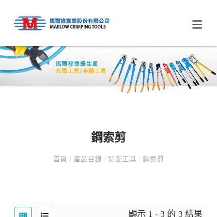
鋼索剪
首頁
/
產品目錄
/
切斷工具
/
鋼索剪
顯示 1 - 3 的 3 結果