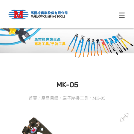
MK-05
首頁
/
產品目錄
/
端子壓接工具
/
MK-05